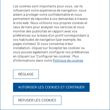
Les cookies sont importants pour vous, car ils
- Droit de rectification: les personnes
influencent votre expérience de navigation, nous
intéressées ont le droit de demander à rectifier,
aident à protéger votre confidentialité et nous
compléter et/ou corriger les données inexactes,
permettent de répondre à vos demandes à travers
incorrectes ou incomplètes.
le site web. Nous utilisons nos propres cookies et
ceux de tiers pour analyser nos services et vous
- Droit de suppression (également connu comme
montrer des publicités en rapport avec vos
"droit à l'oubli"): les personnes intéressées, si
préférences sur la base d'un profil correspondant à
vos habitudes de navigation (par exemple, les
elles le jugent opportun, auront le droit de
pages visitées). Si vous consentez à leur
demander la suppression des données à
installation, cliquez sur 'Accepter les cookies' ou
caractère personnel qui les concernent, entre
vous pouvez également configurer vos préférences
autres, lorsque les données ne seront plus
en cliquant sur 'Configurer les cookies'. Plus
nécessaires aux finalités pour lesquelles elles
d'informations dans notre
Politique de cookies
auront été collectées.
- Droit d'annulation: les intéressés pourront
RÉGLAGE
demander l'annulation de leurs données.
- Droit d'opposition: les intéressés pourront
AUTORISER LES COOKIES ET CONTINUER
s'opposer au traitement de leurs données à des
fins marketings, y compris l'élaboration de
profils, ainsi qu'aux autres situations établies à
REFUSER LES COOKIES
l'article 21 du RGPD. En pareil cas, l'entreprise
cessera de traiter la donnée, exceptée en raison