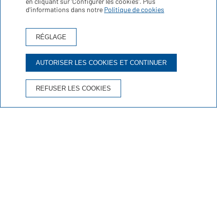
en cliquant sur 'Configurer les cookies'. Plus
d'informations dans notre
Politique de cookies
Voir plus
RÉGLAGE
AUTORISER LES COOKIES ET CONTINUER
Extérieur
REFUSER LES COOKIES
Bar
Hôtel