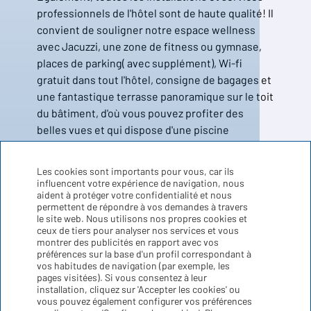
professionnels de l'hôtel sont de haute qualité! Il
convient de souligner notre espace wellness
avec Jacuzzi, une zone de fitness ou gymnase,
places de parking( avec supplément), Wi-fi
gratuit dans tout l'hôtel, consigne de bagages et
une fantastique terrasse panoramique sur le toit
du bâtiment, d'où vous pouvez profiter des
belles vues et qui dispose d'une piscine
extérieure pour les adultes et les enfants. Et
pour nous assurer que vous vous amusez encore
Les cookies sont importants pour vous, car ils
plus, l'
Hôtel Xaine
Park
prépare des activités
influencent votre expérience de navigation, nous
aident à protéger votre confidentialité et nous
tout au long de la journée dans le même
permettent de répondre à vos demandes à travers
établissement! L'animation est conçue que ce
le site web. Nous utilisons nos propres cookies et
soit pour les adultes ou pour les enfants, avec
ceux de tiers pour analyser nos services et vous
montrer des publicités en rapport avec vos
des propositions amusantes et variées comme
préférences sur la base d'un profil correspondant à
des cours de danse, tournois de pétanque ou
vos habitudes de navigation (par exemple, les
Lire plus
pages visitées). Si vous consentez à leur
fléchettes et spectacles ou shows chaque soir.
installation, cliquez sur 'Accepter les cookies' ou
vous pouvez également configurer vos préférences
Photos de l'Hotel Xaine Park