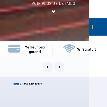
VOIR PLUS DE DÉTAILS
CHAMBRES
GALER
HOTEL XAINE PARK
Meilleur prix
Wifi gratuit
garanti
Inicio
/
Hotel Xaine Park