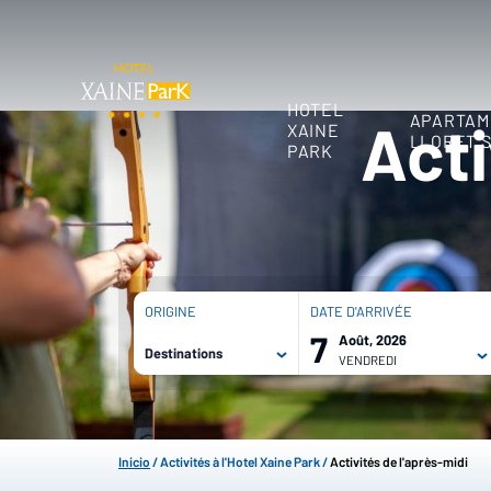
HOTEL
APARTAM
Acti
XAINE
LLORET 
PARK
ORIGINE
DATE D'ARRIVÉE
7
Août, 2026
Destinations
VENDREDI
7 août, 2026
8 août, 2026
Inicio
/
Activités à l'Hotel Xaine Park
/
Activités de l'après-midi