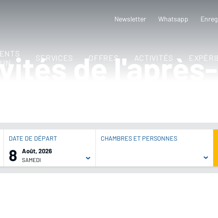
Newsletter
Whatsapp
Enreg
ENTS
vités de l'après
SERVICES
OFFRES
ACTIVITÉS
EXPÉRI
SUN
DATE DE DÉPART
CHAMBRES ET PERSONNES
8
Août, 2026
SAMEDI