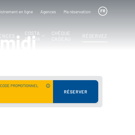
FR
istrement en ligne
Agences
Ma réservation
COSTA
CHÈQUE
-midi
ENCES
RÉSERVEZ
BRAVA
CADEAU
CODE PROMOTIONNEL
RÉSERVER