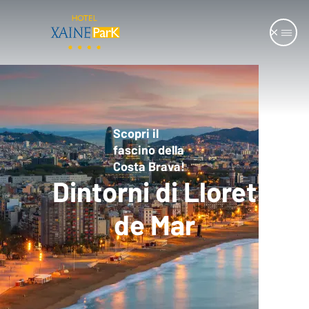
Scopri il
fascino della
Costa Brava!
Dintorni di Lloret
de Mar