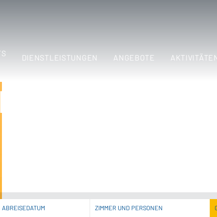
TS
DIENSTLEISTUNGEN
ANGEBOTE
AKTIVITÄTE
 bei Buchung au
Website
ABREISEDATUM
ZIMMER UND PERSONEN