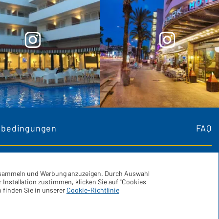
sbedingungen
FAQ
zu sammeln und Werbung anzuzeigen. Durch Auswahl
Installation zustimmen, klicken Sie auf "Cookies
Facebook
Instagram
 finden Sie in unserer
Cookie-Richtlinie
Whatsapp