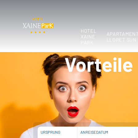
HOTEL
APARTAMEN
XAINE
LLORET SUN
PARK
Vorteile
URSPRUNG
ANREISEDATUM