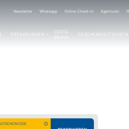
Newsletter
Whatsapp
Online-Check-in
Agenturen
M
COSTA
N
ERFAHRUNGEN
GESCHENKGUTSCHEIN
BRAVA
f unserer
GUTSCHEINCODE