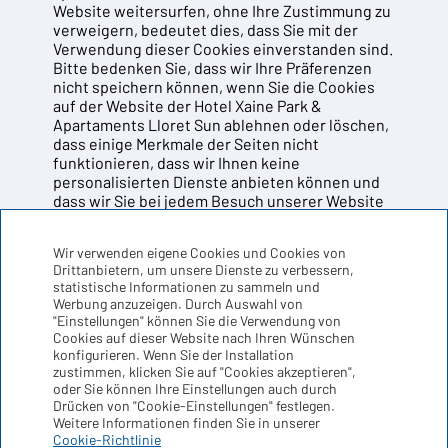
Website weitersurfen, ohne Ihre Zustimmung zu
verweigern, bedeutet dies, dass Sie mit der
Verwendung dieser Cookies einverstanden sind.
Bitte bedenken Sie, dass wir Ihre Präferenzen
nicht speichern können, wenn Sie die Cookies
auf der Website der Hotel Xaine Park &
Apartaments Lloret Sun ablehnen oder löschen,
dass einige Merkmale der Seiten nicht
funktionieren, dass wir Ihnen keine
personalisierten Dienste anbieten können und
dass wir Sie bei jedem Besuch unserer Website
erneut um Ihre Zustimmung zur Verwendung von
Cookies bitten müssen. Wenn Sie sich dennoch
Wir verwenden eigene Cookies und Cookies von
entscheiden, die Konfiguration Ihres Zugriffs
Drittanbietern, um unsere Dienste zu verbessern,
auf die Website zu ändern, sollten Sie wissen,
statistische Informationen zu sammeln und
dass es jederzeit möglich ist, die Cookies zu
Werbung anzuzeigen. Durch Auswahl von
löschen oder zu verhindern, dass diese
"Einstellungen" können Sie die Verwendung von
Informationen in Ihrem System gespeichert
Cookies auf dieser Website nach Ihren Wünschen
werden, indem Sie die Konfigurationsparameter
konfigurieren. Wenn Sie der Installation
Ihres Browsers ändern:
zustimmen, klicken Sie auf "Cookies akzeptieren",
oder Sie können Ihre Einstellungen auch durch
Drücken von "Cookie-Einstellungen" festlegen.
-
Konfiguration von Internet Explorer-Cookies
Weitere Informationen finden Sie in unserer
Cookie-Richtlinie
-
Konfiguration von Firefox-Cookies