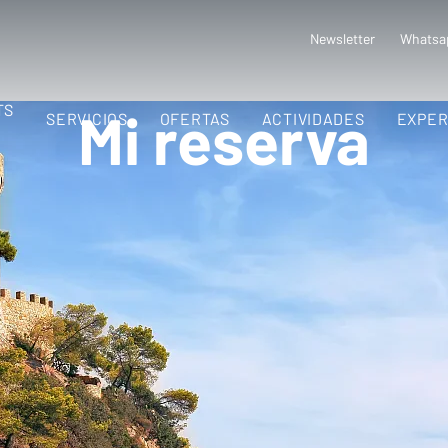
Newsletter
Whatsa
TS
Mi reserva
SERVICIOS
OFERTAS
ACTIVIDADES
EXPER
 Park!
newsletter