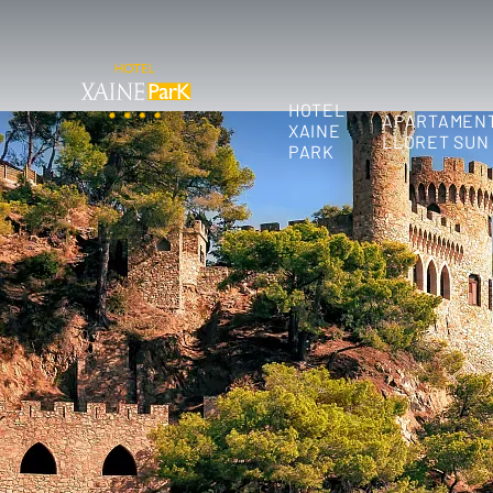
HOTEL
APARTAMEN
XAINE
LLORET SUN
PARK
Inicio
/
Mi reserva
¡No dejes escapar las ofertas del Hotel Xaine
Apúntate a nuestro 