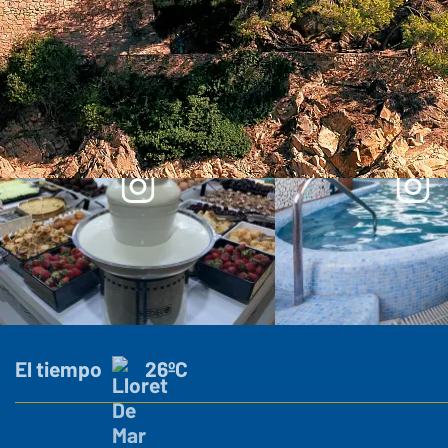
¡Síguenos!
El tiempo
26ºC