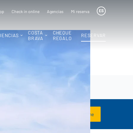
ES
pp
Check in online
Agencias
Mi reserva
COSTA
CHEQUE
IENCIAS
RESERVAR
BRAVA
REGALO
Regístrame