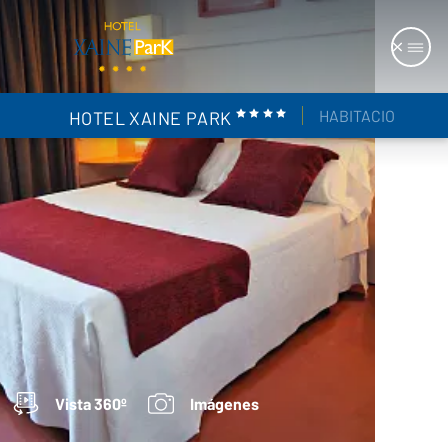
HABITACIONES
HOTEL XAINE PARK
1
4
Vista 360º
Imágenes