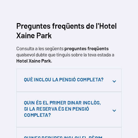
Preguntes freqüents de l'Hotel
Xaine Park
Consulta a les següents
preguntes freqüents
qualsevol dubte que tinguis sobre la teva estada a
Hotel Xaine Park.
QUÈ INCLOU LA PENSIÓ COMPLETA?
La pensió completa inclou esmorzar, dinar,
QUIN ÉS EL PRIMER DINAR INCLÒS,
sopar buffet.
SI LA RESERVA ÉS EN PENSIÓ
COMPLETA?
Les begudes (aigua i vi) estan incloses per a
reserves efectuades directament a la
nostra pàgina web
El règim de pensió completa, generalment,