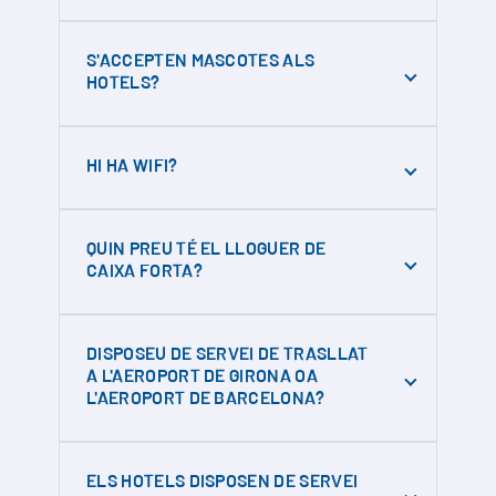
S'ACCEPTEN MASCOTES ALS
HOTELS?
Hotel Xaine Park no accepta animals de
HI HA WIFI?
companyia
Ofereixen wifi gratuït, tant a les habitacions
QUIN PREU TÉ EL LLOGUER DE
com als espais comuns de l'hotel
CAIXA FORTA?
5€ al dia aproximadament i un dipòsit de
DISPOSEU DE SERVEI DE TRASLLAT
10€
A L'AEROPORT DE GIRONA OA
L'AEROPORT DE BARCELONA?
No disposem de servei de transfer, però
ELS HOTELS DISPOSEN DE SERVEI
treballem amb empreses externes que