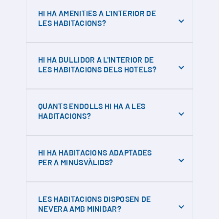
- El preu de l'esmorzar és de 7€ per a adults i
HI HA AMENITIES A L'INTERIOR DE
5€ per a nens (fins a 12 anys).
LES HABITACIONS?
- El preu de dinar i sopar és de 15€ per a
adults i 12€ per a nens (fins a 12 anys).
Sí, a l'interior de les habitacions trobaràs els
HI HA BULLIDOR A L'INTERIOR DE
accessoris següents: dispensador de
LES HABITACIONS DELS HOTELS?
xampú, dispensador de gel i tovalloles. Si
necessites alguna cosa extra, pots
sol·licitar-ho a recepció.
QUANTS ENDOLLS HI HA A LES
HABITACIONS?
Les habitacions tenen 1 o 2 endolls
HI HA HABITACIONS ADAPTADES
PER A MINUSVÀLIDS?
Tenim algunes habitacions semiadaptades
LES HABITACIONS DISPOSEN DE
NEVERA AMB MINIBAR?